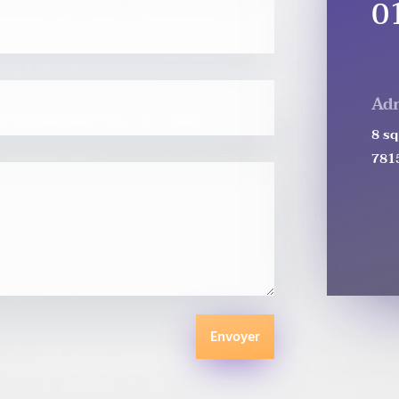
0
Adr
8 sq
781
Envoyer